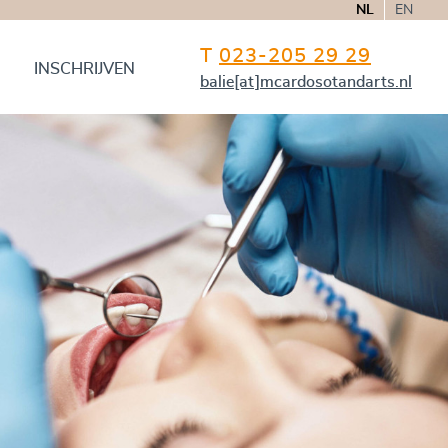
NL
EN
T
023-205 29 29
INSCHRIJVEN
balie[at]mcardosotandarts.nl