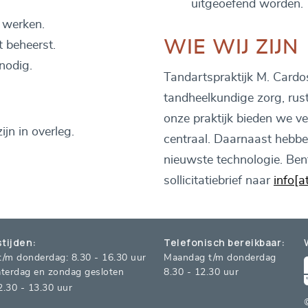
uitgeoefend worden.
 werken.
WIE WIJ ZIJN
t beheerst.
 nodig.
Tandartspraktijk M. Cardo
tandheelkundige zorg, rust
onze praktijk bieden we ve
jn in overleg.
centraal. Daarnaast hebb
nieuwste technologie. Ben
sollicitatiebrief naar
info[a
tijden:
Telefonisch bereikbaar:
/m donderdag: 8.30 - 16.30 uur
Maandag t/m donderdag
zaterdag en zondag gesloten
8.30 - 12.30 uur
.30 - 13.30 uur