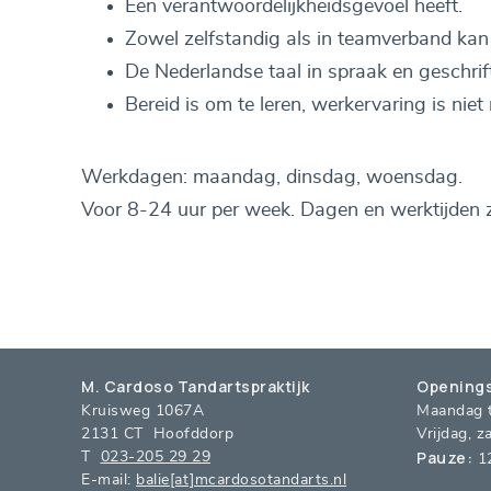
Een verantwoordelijkheidsgevoel heeft.
Zowel zelfstandig als in teamverband kan
De Nederlandse taal in spraak en geschrif
Bereid is om te leren, werkervaring is niet
Werkdagen: maandag, dinsdag, woensdag.
Voor 8-24 uur per week. Dagen en werktijden zi
M. Cardoso Tandartspraktijk
Openings
Kruisweg 1067A
Maandag t
2131 CT Hoofddorp
Vrijdag, 
Pauze:
T
023-205 29 29
12
E-mail:
balie[at]mcardosotandarts.nl