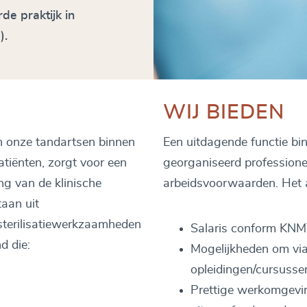
e praktijk in
).
WIJ BIEDEN
n onze tandartsen binnen
Een uitdagende functie bi
atiënten, zorgt voor een
georganiseerd professionel
ng van de klinische
arbeidsvoorwaarden. Het 
taan uit
sterilisatiewerkzaamheden
Salaris conform KNMT-
d die:
Mogelijkheden om via 
opleidingen/cursussen
Prettige werkomgevin